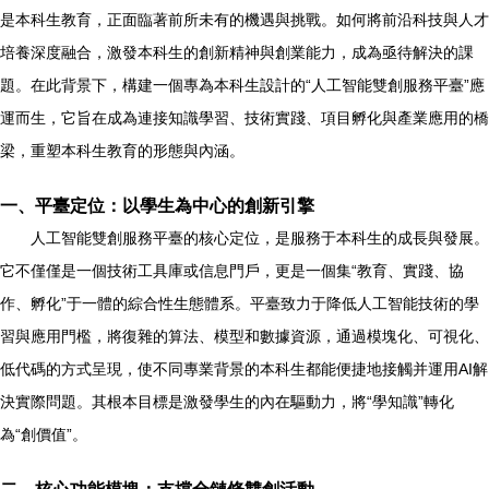
是本科生教育，正面臨著前所未有的機遇與挑戰。如何將前沿科技與人才
培養深度融合，激發本科生的創新精神與創業能力，成為亟待解決的課
題。在此背景下，構建一個專為本科生設計的“人工智能雙創服務平臺”應
運而生，它旨在成為連接知識學習、技術實踐、項目孵化與產業應用的橋
梁，重塑本科生教育的形態與內涵。
一、平臺定位：以學生為中心的創新引擎
人工智能雙創服務平臺的核心定位，是服務于本科生的成長與發展。
它不僅僅是一個技術工具庫或信息門戶，更是一個集“教育、實踐、協
作、孵化”于一體的綜合性生態體系。平臺致力于降低人工智能技術的學
習與應用門檻，將復雜的算法、模型和數據資源，通過模塊化、可視化、
低代碼的方式呈現，使不同專業背景的本科生都能便捷地接觸并運用AI解
決實際問題。其根本目標是激發學生的內在驅動力，將“學知識”轉化
為“創價值”。
二、核心功能模塊：支撐全鏈條雙創活動