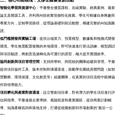
智能化學習與資源中心
：平臺整合優質課程、在線實驗、經典案例、最新
論文及開源工具，并利用AI技術實現個性化推薦。學生可根據自身興趣與
專業方向，定制學習路徑，從理論基礎到前沿動態，構建完整的AI知識圖
譜。
低門檻開發與實驗工場
：提供云端算力、預置模型、數據集和拖拽式開發
環境。學生無需配置復雜的本地環境，即可快速進行算法訓練、模型調試
與項目驗證，將創意迅速轉化為可運行的原型，極大提升實踐效率。
協同創新與項目管理空間
：支持跨學科、跨院校的團隊組建與管理。平臺
提供項目協作工具、版本控制和溝通渠道，鼓勵學生圍繞具體問題（如智
慧醫療、環境保護、文化創意等）組建團隊，在真實的項目流程中鍛煉協
作與領導能力。
項目孵化與產業對接通道
：設立雙創項目庫，對有潛力的學生項目進行評
估與指導。平臺連接企業導師、風險投資和產業園區，提供商業計劃輔
導、知識產權咨詢和落地支持，打通從校園創新到市場創業的“最后一公