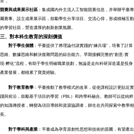
里”。
競賽與成果展示社區
：集成國內外主流人工智能競賽信息，并舉辦平臺專
屬賽事。設立成果展示區，鼓勵學生分享項目、交流心得，形成積極互動
的學習社區，營造濃厚的創新創業氛圍。
三、對本科生教育的深刻價值
對于學生個體
：平臺提供了將理論付諸實踐的“練兵場”，培養了計算
思維、數據思維和解決復雜問題的綜合能力。早期接觸完整的“創意-實
現-孵化”流程，有助于學生明確職業規劃，無論是走向科研深造還是投身
產業發展，都積累了寶貴經驗。
對于教育教學
：平臺推動了教學模式的改革，促使課程設計更貼近實
踐與前沿，鼓勵基于項目的學習（PBL）和跨學科融合。教師可以從純粹
的知識傳授者，轉變為項目導師和資源協調者，師生在共同探索中教學相
長。
對于學科與產業
：平臺成為孕育原創性思想和技術的苗圃，有望產出