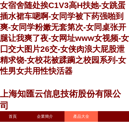
女宿舍随处挨C1V3高H扶她-女跳蛋
插水裙车嗯啊-女同学被下药强啪到
爽-女同学粉嫩无套第次-女同桌张开
腿让我爽了夜-女网址www女视频-女
囗交大图片26交-女侠肉浪大屁股泄
精求饶-女校花被蹂躏之校园系列-女
性男女共用性快活器
上海知匯云信息技術股份有限公
司
首頁
企業簡介
產品大全
聯系我們
企業信息
訪客留言