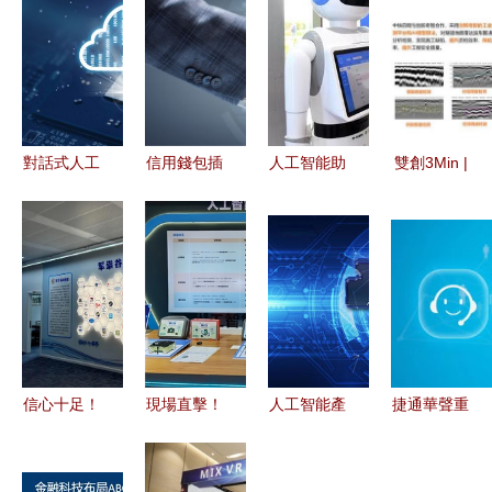
對話式人工
信用錢包插
人工智能助
雙創3Min |
智能對關鍵
上AI的翅膀
力疫情 智
創新奇智
服務的影響
開啟人工智
能化手段成
AI加持，打
能創新服務
為戰“疫”有
造精準便捷
新時代
力武器
質量控制
信心十足！
現場直擊！
人工智能產
捷通華聲重
這里的企業
蘑菇云攜信
業發展仍面
磅發布靈云
開足馬力復
息科技與人
臨諸多挑戰
智能客服