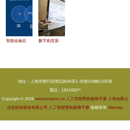
工復產
工智能教育
9.0 對話更
解決方案閃
智能，運營
耀亮相第84
更簡單
屆教育裝備
展 人工智
智能金融在
數字創意新
能雙創服務
客服機器人
浪潮 松山
平臺
中臺的落地
湖雙創活動
實踐——基
引領VR垃
于人工智能
圾分類與虛
地址：上海市閔行區閔北路88弄1-30號108幢1205室
雙創服務平
擬試衣新體
電話：1861683**
臺
驗
Copyright © 2026
www.longnou.cn
人工智能雙創服務平臺
上海知匯云
信息技術股份有限公司
人工智能雙創服務平臺
版權所有
Sitemap